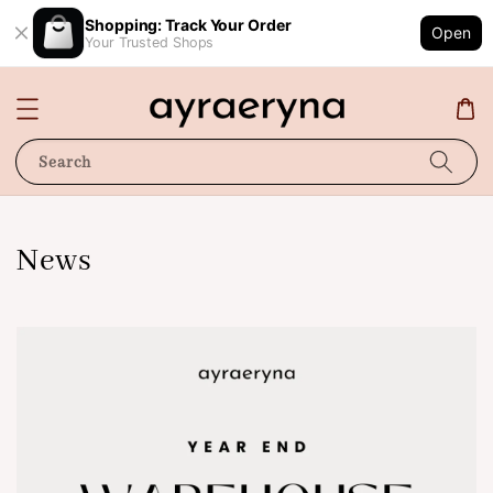
Shopping: Track Your Order
Open
Your Trusted Shops
Search
News