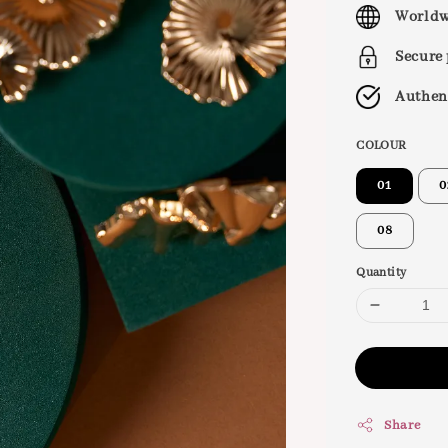
price
Worldw
Secure
Authen
COLOUR
01
0
08
Quantity
Share