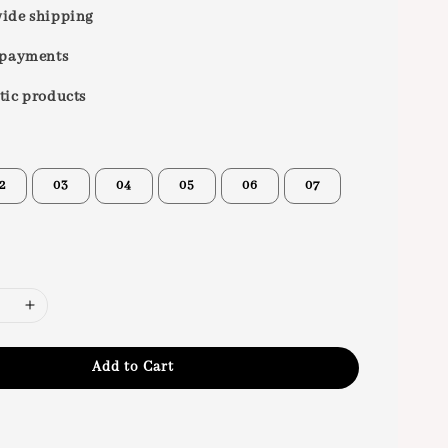
ide shipping
 payments
tic products
2
03
04
05
06
07
Add to Cart