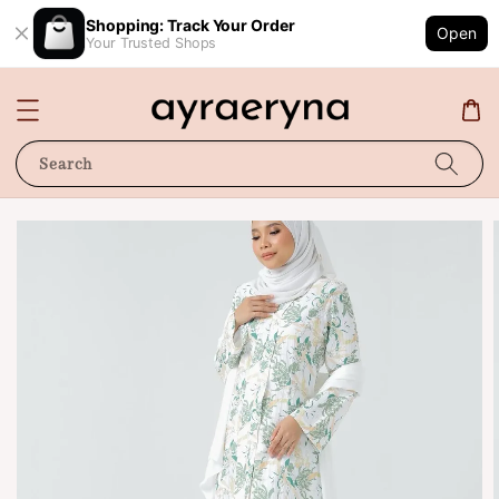
Shopping: Track Your Order
Open
Your Trusted Shops
Search