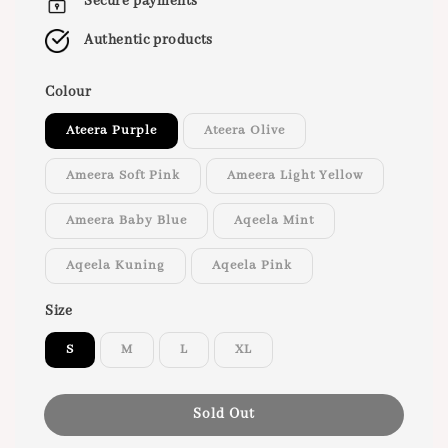
Secure payments
Authentic products
Colour
Ateera Purple
Ateera Olive
Ameera Soft Pink
Ameera Light Yellow
Ameera Baby Blue
Aqeela Mint
Aqeela Kuning
Aqeela Pink
Size
S
M
L
XL
Sold Out