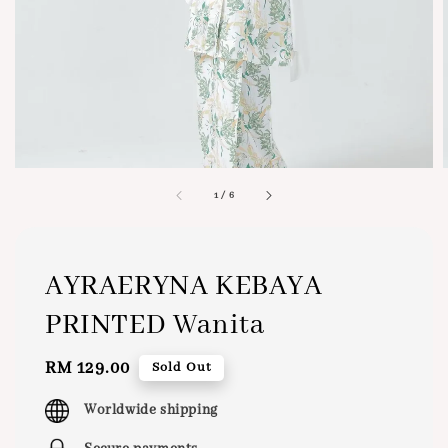
1
/
6
AYRAERYNA KEBAYA
PRINTED Wanita
Regular
RM 129.00
Sold Out
price
Worldwide shipping